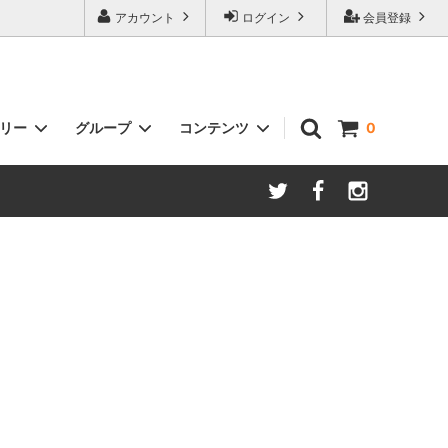
アカウント
ログイン
会員登録
ゴリー
グループ
コンテンツ
0
ルトなど）
贈るSTYLE（ギフト商品）
~7000
クミスタイル消臭物語shoes
プレーな
Style様専用カート ナチュル
Plus100ml