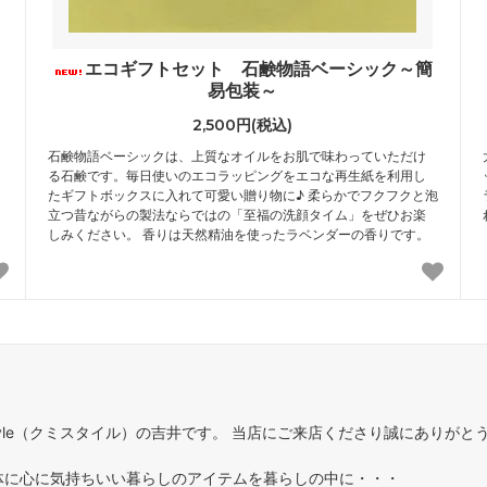
エコギフトセット 石鹸物語ベーシック～簡
易包装～
2,500円(税込)
石鹸物語ベーシックは、上質なオイルをお肌で味わっていただけ
る石鹸です。毎日使いのエコラッピングをエコな再生紙を利用し
たギフトボックスに入れて可愛い贈り物に♪ 柔らかでフクフクと泡
立つ昔ながらの製法ならではの「至福の洗顔タイム」をぜひお楽
しみください。 香りは天然精油を使ったラベンダーの香りです。
Style（クミスタイル）の吉井です。 当店にご来店くださり誠にありがと
体に心に気持ちいい暮らしのアイテムを暮らしの中に・・・