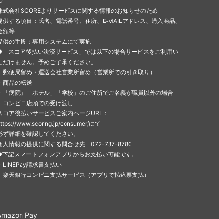
め
株式会社SCOREよりサービスに関する情報のお知らせのため
提供する項目：氏名、電話番号、住所、E‐MAILアドレス、購入商品、
金額等
提供の手段：専用システムにて実施
●「スコア後払い決済サービス」では以下の場合サービスをご利用い
ただけません。予めご了承ください。
・郵便局留め・運送会社営業所留め（営業所での引き取り）
・商品の転送
・「病院」「ホテル」「学校」のご住所でご名義が職員以外の場合
・コンビニ店頭での受け渡し
スコア後払いサービスご案内ページURL：
https://www.scoring.jp/consumer/にて
必ず詳細を確認してください。
個人情報の提供に関する問合せ先：072-787-8780
●下記スマートフォンアプリからお支払い可能です。
・LINEPay請求書支払い
・楽天銀行コンビニ支払サービス（アプリで払込票支払）
Amazon Pay