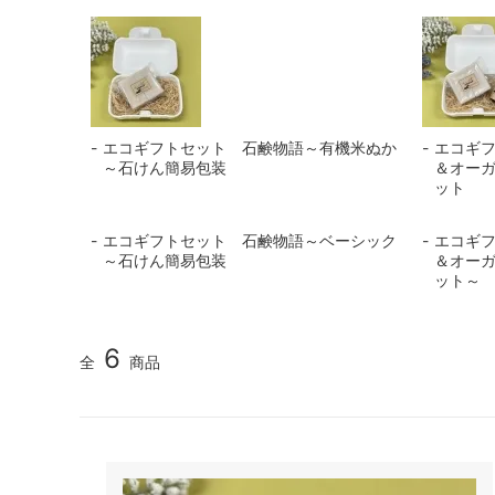
エコギフトセット 石鹸物語～有機米ぬか
エコギ
～石けん簡易包装
＆オーガ
ット
エコギフトセット 石鹸物語～ベーシック
エコギ
～石けん簡易包装
＆オーガ
ット～
6
全
商品