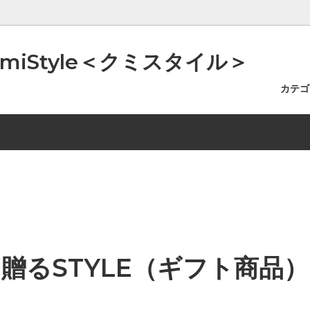
iStyle＜クミスタイル＞
カテ
イルSTYLE（美容オイルなど）
0
のツボ
入浴スタイルSTYLE（バスソ
~5000
アッという間にご自宅で温泉浴
すSTYLE（精油・キャンドル・
費高騰に伴う一部商品の価格改正
容器STYLE（小分け容器・ス
お知らせ
ど）
らせ
ど）
贈るSTYLE（ギフト商品）