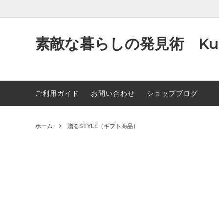
素敵な暮らしの発見術 Kum
ご利用ガイド
お問い合わせ
ショップブログ
洗うSTYLE (洗顔石鹸）
～1000
製法のお話
潤すスタ
～300
オイル
除菌・消臭STYLE（除菌・消臭スプレ
~9000
クレジット決済について
癒す・食
10000
原材料
ー）
雑貨な
のお知
ホーム
贈るSTYLE（ギフト商品）