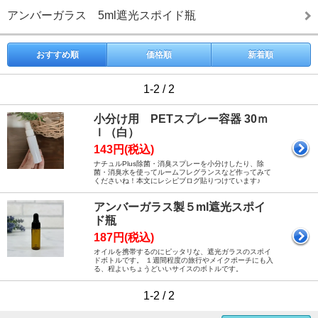
アンバーガラス 5ml遮光スポイド瓶
おすすめ順
価格順
新着順
1-2 / 2
小分け用 PETスプレー容器 30ｍ
ｌ（白）
143円(税込)
ナチュルPlus除菌・消臭スプレーを小分けしたり、除
菌・消臭水を使ってルームフレグランスなど作ってみて
くださいね！本文にレシピブログ貼りつけています♪
アンバーガラス製５ml遮光スポイ
ド瓶
187円(税込)
オイルを携帯するのにピッタリな、遮光ガラスのスポイ
ドボトルです。 １週間程度の旅行やメイクポーチにも入
る、程よいちょうどいいサイスのボトルです。
1-2 / 2