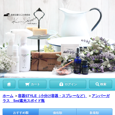
カート
ログイン
検索
ホーム
＞
容器STYLE（小分け容器・スプレーなど）
＞
アンバーガ
ラス 5ml遮光スポイド瓶
おすすめ順
価格順
新着順