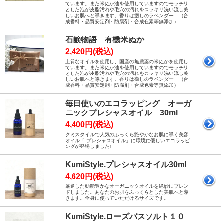
ています。また米ぬか油を使用していますのでモッチリ
とした泡が皮脂汚れや毛穴の汚れをスッキリ洗い流し美
しいお肌へと導きます。香りは癒しのラベンダー （合
成香料・品質安定剤・防腐剤・合成色素等無添加）
石鹸物語 有機米ぬか
2,420円(税込)
上質なオイルを使用し、国産の無農薬の米ぬかを使用し
ています。また米ぬか油を使用していますのでモッチリ
とした泡が皮脂汚れや毛穴の汚れをスッキリ洗い流し美
しいお肌へと導きます。香りは癒しのラベンダー （合
成香料・品質安定剤・防腐剤・合成色素等無添加）
毎日使いのエコラッピング オーガ
ニックプレシャスオイル 30ml
4,400円(税込)
クミスタイルで人気のふっくら艶やかなお肌に導く美容
オイル「 プレシャスオイル」に環境に優しいエコラッピ
ングが登場しました♪
KumiStyle.プレシャスオイル30ml
4,620円(税込)
厳選した効能豊かなオーガニックオイルを絶妙にブレン
ドしました。あなたのお肌をふっくらとした美肌へと導
きます。全身に使っていただけるサイズです。
KumiStyle.ローズバスソルト１０