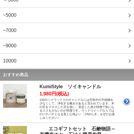
~5000
~7000
~9000
10000
おすすめ商品
KumiStyle ソイキャンドル
1,980円(税込)
100%ソイワックスのキャンドルには空気中の不純物を
少なくして、浄化する働きがあると言われています。木
の芯をクロスした芯を使い、安定した炎が特徴で気にな
るススも少ないのが特徴です。ウッドウイッグならでは
のパチパチとなる音と心地よい「1/fゆらぎ」をぜひお楽
しみください♪
エコギフトセット 石鹸物語～