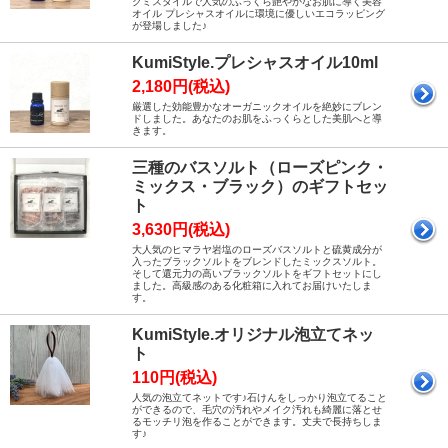
クミスタイルで人気のふっくら艶やかなお肌に導く美容
オイル プレシャスオイルに環境に優しいエコラッピング
が登場しました♪
KumiStyle.プレシャスオイル10ml
2,180円(税込)
厳選した効能豊かなオーガニックオイルを絶妙にブレン
ドしました。あなたのお肌をふっくらとした美肌へと導
きます。
三種のバスソルト（ローズピンク・
ミックス・ブラック）のギフトセッ
ト
3,630円(税込)
大人気のヒマラヤ岩塩のローズバスソルトと硫黄成分が
入ったブラックソルトをブレンドしたミックスソルト。
そして還元力の高いブラックソルトをギフトセットにし
ました。高級感のある化粧箱に入れてお届けいたしま
す。
KumiStyle.オリジナル泡立てネッ
ト
110円(税込)
人気の泡立てネットです♪石けんをしっかり泡立てること
ができるので、毛穴の汚れやメイク汚れも綺麗に落とせ
るモッチリ泡を作ることができます。丈夫で長持ちしま
す♪