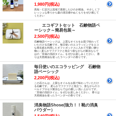
1,980円(税込)
高知・仁淀川上流域で蒸留したひのき精油。 やさしくフ
レッシュな香りから森の清涼感やぬくもりをぜひ感じて
ください
エコギフトセット 石鹸物語ベ
ーシック～簡易包装～
2,500円(税込)
石鹸物語ベーシックは、上質なオイルをお肌で味わって
いただける石鹸です。毎日使いのエコラッピングをエコ
な再生紙を利用したギフトボックスに入れて可愛い贈り
物に♪ 柔らかでフクフクと泡立つ昔ながらの製法ならで
はの「至福の洗顔タイム」をぜひお楽しみください。 香
りは天然精油を使ったラベンダーの香りです。
毎日使いのエコラッピング 石鹸物
語ベーシック
2,200円(税込)
この石けんは、上質なオイルをお肌で味わっていただけ
る石鹸です。 柔らかでフクフクと泡立つ、昔ながらのコ
ールドプロセス製法ならではの優しい洗い上がりです。
「至福の洗顔タイム」をぜひお楽しみください。 香りは
天然精油を使ったラベンダーの香りです。
消臭物語Shose(強力！！靴の消臭
パウダー）