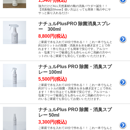
1,540円(税込)
強力だけどALL天然素材の靴の消臭パウダー誕生！！
【消臭物語Shose】使い方はとっても簡単！靴の中にサ
サっと振り入れるだけ♪
ナチュルPlusPRO 除菌消臭スプレ
ー 300ml
8,800円(税込)
ご家庭で水を入れて10分で作れる！！ これ一本でなんと
約110リットルの除菌・消臭水を水を継ぎ足すことで作
れます！！作り方はとても簡単で安心です。アルコー
ル・塩素フリーで敏感な方も赤ちゃんやご高齢の方やペ
ットのいるご家庭でも安心してお使いいただけます。
ナチュルPlus PRO 除菌・消臭スプ
レー 100ml
5,500円(税込)
ご家庭で水を入れて10分で作れる！！ これ一本でなんと
約37リットルの除菌・消臭水を水を継ぎ足すことで作れ
ます！！作り方はとても簡単で安心です。アルコール・
塩素フリーで敏感な方も赤ちゃんやご高齢の方やペット
のいるご家庭でも安心してお使いいただけます。
ナチュルPlus PRO 除菌・消臭スプ
レー 50ml
3,300円(税込)
ご家庭で水を入れて10分で作れる！！ これ一本でなんと