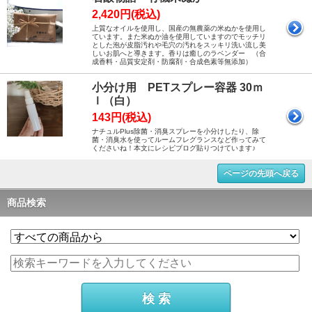
2,420円(税込)
上質なオイルを使用し、国産の無農薬の米ぬかを使用し
ています。また米ぬか油を使用していますのでモッチリ
とした泡が皮脂汚れや毛穴の汚れをスッキリ洗い流し美
しいお肌へと導きます。香りは癒しのラベンダー （合
成香料・品質安定剤・防腐剤・合成色素等無添加）
小分け用 PETスプレー容器 30ｍ
ｌ（白）
143円(税込)
ナチュルPlus除菌・消臭スプレーを小分けしたり、除
菌・消臭水を使ってルームフレグランスなど作ってみて
くださいね！本文にレシピブログ貼りつけています♪
ページの先頭へ戻る
商品検索