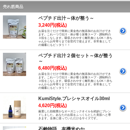
売れ筋商品
ペプチド出汁～体が整う～
3,240円(税込)
お湯を注ぐだけで簡単に黄金色の無添加のお出汁ができ
ます。これ一つで出汁・体が整う栄養スープ・調味料の
３役をこなします。吸収されやすく離乳食にもOK！赤ち
ゃんからお年寄りまで全世代で使えます。非常食として
の備蓄にもピッタリ！！
ペプチド出汁２個セット～体が整う
～
6,480円(税込)
お湯を注ぐだけで簡単に黄金色の無添加のお出汁ができ
ます。これ一つで出汁・体が整う栄養スープ・調味料の
３役をこなします。吸収されやすく離乳食にもOK！赤ち
ゃんからお年寄りまで全世代で使えます。非常食として
の備蓄にもピッタリ！！
KumiStyle.プレシャスオイル30ml
4,620円(税込)
厳選した効能豊かなオーガニックオイルを絶妙にブレン
ドしました。あなたのお肌をふっくらとした美肌へと導
きます。全身に使っていただけるサイズです。
石鹸物語 有機米ぬか