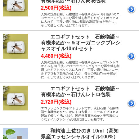
有機米ぬか～石けん簡易包装
2,500円(税込)
人気の洗顔石鹸、石鹸物語～有機米ぬか～ 毎日使いのエ
コラッピングをエコな再生紙を利用したギフトボックス
に入れて、可愛い贈り物に♪毎日の洗顔Timeを豊かに、
そして優しく洗い上げてくれます。
エコギフトセット 石鹸物語～
有機米ぬか～＆オーガニックプレシ
ャスオイル10ml セット
4,480円(税込)
人気の洗顔石鹸、石鹸物語～有機米ぬか～とプレシャス
オイルを 毎日使いのエコラッピングをエコな再生紙を利
用したギフトボックスに入れて、可愛い贈り物に♪ コー
ルドプロセス製法の石けんが、毎日の洗顔Timeを豊か
に、そして優しく洗い上げてくれます。
エコギフトセット 石鹸物語～
有機米ぬか～石けんレトロ包装
2,720円(税込)
エコラッピングのギフトセットです。洗顔石鹸『石鹸物
語〜有機米ぬか〜』がレトロ包装に。コールドプロセス
製法で優しく洗い上げ、国産無農薬米ぬかと美容液のよ
うなオイルブレンドがお肌に嬉しい石鹸です。
和精油 土佐ひのき 10ml（高知
県産エッセンシャルオイル100%）