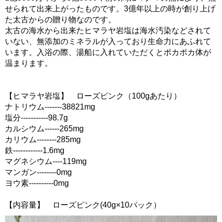
せられて出来上がったものです。3億年以上の時が創り上げ
た太古からの贈り物なのです。
太古の海水から出来たヒマラヤ岩塩は海水汚染などされて
いない、無添加のミネラルが入っており生命力にあふれて
います。入浴の際、湯船に入れていただくとポカポカ体が
温まります。
【ヒマラヤ岩塩】 ローズピンク（100gあたり）
ナトリウム-------38821mg
塩分-----------98.7g
カルシウム------265mg
カリウム--------285mg
鉄------------1.6mg
マグネシウム----119mg
マンガン--------0mg
ヨウ素----------0mg
【内容量】 ローズピンク(40g×10パック）