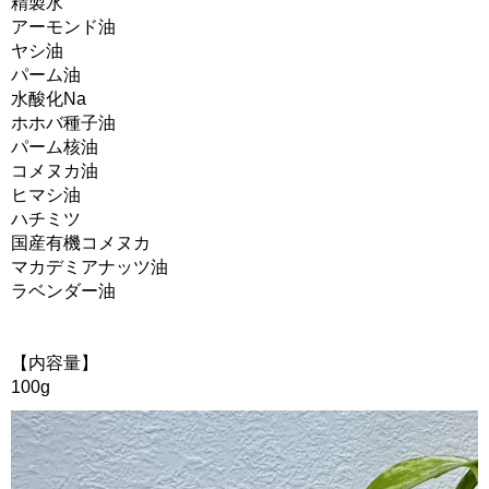
精製水
アーモンド油
ヤシ油
パーム油
水酸化Na
ホホバ種子油
パーム核油
コメヌカ油
ヒマシ油
ハチミツ
国産有機コメヌカ
マカデミアナッツ油
ラベンダー油
【内容量】
100g