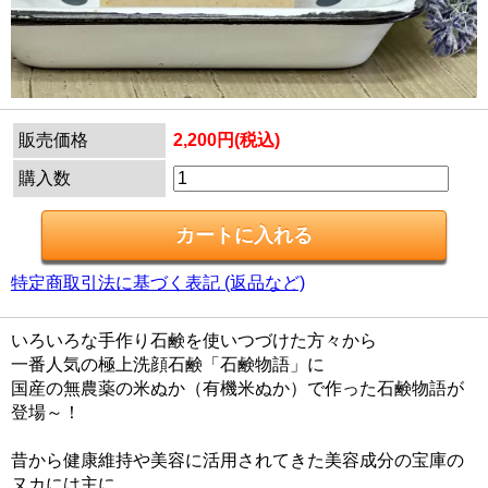
販売価格
2,200円(税込)
購入数
特定商取引法に基づく表記 (返品など)
いろいろな手作り石鹸を使いつづけた方々から
一番人気の極上洗顔石鹸「石鹸物語」に
国産の無農薬の米ぬか（有機米ぬか）で作った石鹸物語が
登場～！
昔から健康維持や美容に活用されてきた美容成分の宝庫の
ヌカには主に