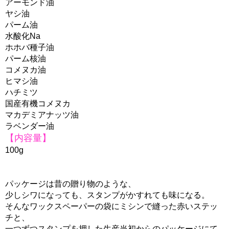
アーモンド油
ヤシ油
パーム油
水酸化Na
ホホバ種子油
パーム核油
コメヌカ油
ヒマシ油
ハチミツ
国産有機コメヌカ
マカデミアナッツ油
ラベンダー油
【内容量】
100g
パッケージは昔の贈り物のような、
少しシワになっても、スタンプがかすれても味になる。
そんなワックスペーパーの袋にミシンで縫った赤いステッ
チと、
一つずつスタンプを押した生産当初からのパッケージにて