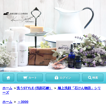
カート
ログイン
検索
ホーム
＞
洗うSTYLE (洗顔石鹸）
＞
極上洗顔「石けん物語」シリ
ーズ
ホーム
＞
～3000