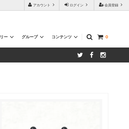
アカウント
ログイン
会員登録
ゴリー
グループ
コンテンツ
0
ルトなど）
贈るSTYLE（ギフト商品）
~7000
クミスタイル消臭物語shoes
プレーな
Style様専用カート ナチュル
Plus100ml