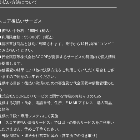
支払い方法について
スコア後払いサービス
●後払い手数料：168円（税込）
●利用限度額：55,000円（税込）
●請求書は商品とは別に郵送されます。発行から14日以内にコンビニ
でお支払いください。
●代金譲渡等株式会社SCOREが提供するサービスの範囲内で個人情報
を提供します。
与信審査の結果により他の決済方法をご利用していただく場合もござ
いますので同意の上申込ください。
提供する目的：後払い決済のための審査及び代金回収や債権管理のた
め
株式会社SCOREよりサービスに関する情報のお知らせのため
提供する項目：氏名、電話番号、住所、E‐MAILアドレス、購入商品、
金額等
提供の手段：専用システムにて実施
●「スコア後払い決済サービス」では以下の場合サービスをご利用い
ただけません。予めご了承ください。
・郵便局留め・運送会社営業所留め（営業所での引き取り）