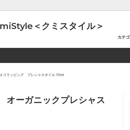
iStyle＜クミスタイル＞
カテ
イルSTYLE（美容オイルなど）
0
のツボ
入浴スタイルSTYLE（バスソ
~5000
アッという間にご自宅で温泉浴
すSTYLE（精油・キャンドル・
費高騰に伴う一部商品の価格改正
容器STYLE（小分け容器・ス
お知らせ
ど）
らせ
ど）
エコラッピング プレシャスオイル 10ml
 オーガニックプレシャス