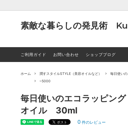
素敵な暮らしの発見術 Kum
ご利用ガイド
お問い合わせ
ショップブログ
洗うSTYLE (洗顔石鹸）
～1000
製法のお話
潤すスタ
～300
オイル
除菌・消臭STYLE（除菌・消臭スプレ
~9000
クレジット決済について
癒す・食
10000
原材料
ー）
雑貨な
のお知
ホーム
潤すスタイルSTYLE（美容オイルなど）
毎日使いの
~5000
毎日使いのエコラッピング
オイル 30ml
0
件のレビュー