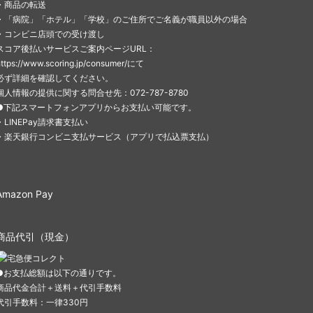
・商品の転送
・「病院」「ホテル」「学校」のご住所でご名義が職員以外の場合
・コンビニ店頭での受け渡し
スコア後払いサービスご案内ページURL：
https://www.scoring.jp/consumer/にて
必ず詳細を確認してください。
個人情報の提供に関する問合せ先：072-787-8780
●下記スマートフォンアプリからお支払い可能です。
・LINEPay請求書支払い
・楽天銀行コンビニ支払サービス（アプリで払込票支払）
Amazon Pay
商品代引（現金）
●お支払総額は以下の通りです。
商品代金合計＋送料＋代引手数料
代引手数料：一律330円