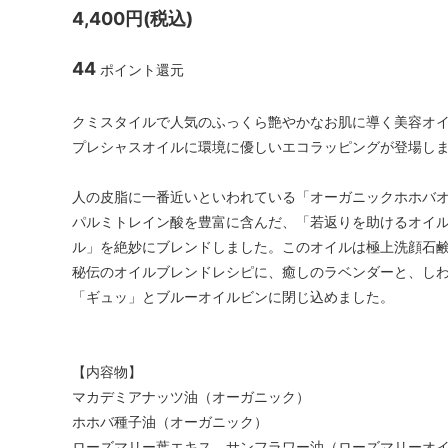
4,400円(税込)
44
ポイント還元
クミスタイルで人気のふっくら艶やかなお肌に導く美容オ
プレシャスオイルに環境に優しいエコラッピングが登場しま
人の皮脂に一番近いといわれている「オーガニックホホバ
パルミトレイン酸を豊富に含んだ、「若返りを助けるオイル
ル」を絶妙にブレンドしました。このオイルは極上洗顔石
秘伝のオイルブレンドレシピに、癒しのラベンダーと、し
「ギュッ」とブルーオイルビンに閉じ込めました。
【内容物】
マカデミアナッツ油（オーガニック）
ホホバ種子油（オーガニック）
ローズマリー葉エキス、サンフラワー油（ローズマリーオ