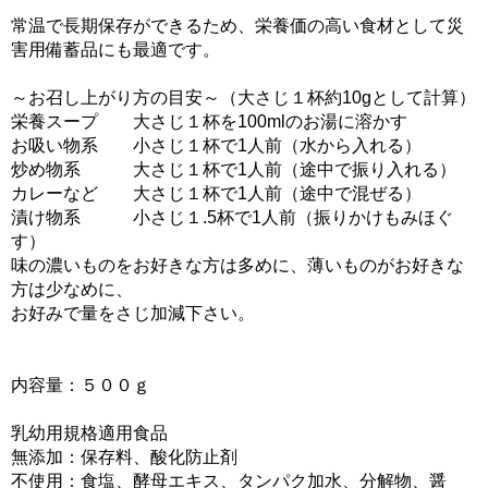
常温で長期保存ができるため、栄養価の高い食材として災
害用備蓄品にも最適です。
～お召し上がり方の目安～（大さじ１杯約10gとして計算）
栄養スープ 大さじ１杯を100mlのお湯に溶かす
お吸い物系 小さじ１杯で1人前（水から入れる）
炒め物系 大さじ１杯で1人前（途中で振り入れる）
カレーなど 大さじ１杯で1人前（途中で混ぜる）
漬け物系 小さじ１.5杯で1人前（振りかけもみほぐ
す）
味の濃いものをお好きな方は多めに、薄いものがお好きな
方は少なめに、
お好みで量をさじ加減下さい。
内容量：５００ｇ
乳幼用規格適用食品
無添加：保存料、酸化防止剤
不使用：食塩、酵母エキス、タンパク加水、分解物、醤