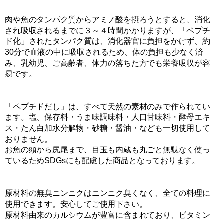
肉や魚のタンパク質からアミノ酸を摂ろうとすると、消化
され吸収されるまでに３～４時間かかりますが、「ペプチ
ド化」されたタンパク質は、消化器官に負担をかけず、約
30分で血液の中に吸収されるため、体の負担も少なく済
み、乳幼児、ご高齢者、体力の落ちた方でも栄養吸収が容
易です。
「ペプチドだし」は、すべて天然の素材のみで作られてい
ます。塩、保存料・うま味調味料・人口甘味料・酵母エキ
ス・たん白加水分解物・砂糖・醤油・なども一切使用して
おりません。
お魚の頭から尻尾まで、目玉も内蔵も丸ごと無駄なく使っ
ているためSDGsにも配慮した商品となっております。
原材料の無臭ニンニクはニンニク臭くなく、全ての料理に
使用できます。安心してご使用下さい。
原材料由来のカルシウムが豊富に含まれており、ビタミン