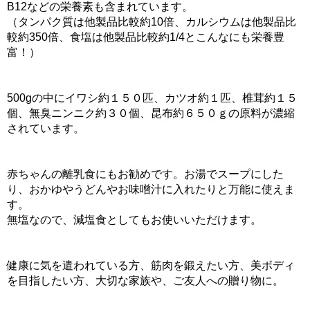
B12などの栄養素も含まれています。
（タンパク質は他製品比較約10倍、カルシウムは他製品比
較約350倍、食塩は他製品比較約1/4とこんなにも栄養豊
富！）
500gの中にイワシ約１５０匹、カツオ約１匹、椎茸約１５
個、無臭ニンニク約３０個、昆布約６５０ｇの原料が濃縮
されています。
赤ちゃんの離乳食にもお勧めです。お湯でスープにした
り、おかゆやうどんやお味噌汁に入れたりと万能に使えま
す。
無塩なので、減塩食としてもお使いいただけます。
健康に気を遣われている方、筋肉を鍛えたい方、美ボディ
を目指したい方、大切な家族や、ご友人への贈り物に。