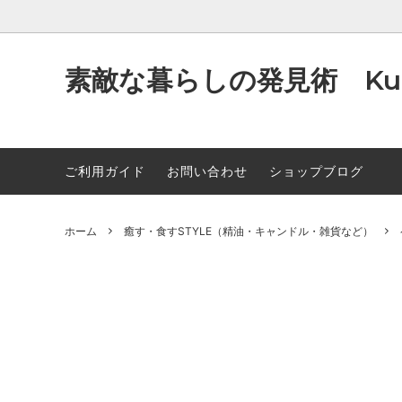
素敵な暮らしの発見術 Kum
ご利用ガイド
お問い合わせ
ショップブログ
洗うSTYLE (洗顔石鹸）
～1000
製法のお話
潤すスタ
～300
オイル
除菌・消臭STYLE（除菌・消臭スプレ
~9000
クレジット決済について
癒す・食
10000
原材料
ー）
雑貨な
のお知
ホーム
癒す・食すSTYLE（精油・キャンドル・雑貨など）