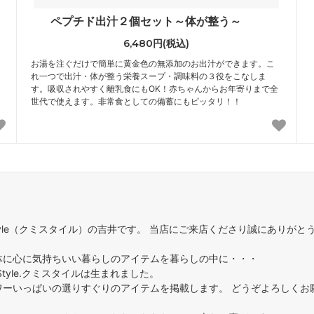
ペプチド出汁２個セット～体が整う～
6,480円(税込)
お湯を注ぐだけで簡単に黄金色の無添加のお出汁ができます。こ
れ一つで出汁・体が整う栄養スープ・調味料の３役をこなしま
す。吸収されやすく離乳食にもOK！赤ちゃんからお年寄りまで全
世代で使えます。非常食としての備蓄にもピッタリ！！
Style（クミスタイル）の吉井です。 当店にご来店くださり誠にありがと
体に心に気持ちいい暮らしのアイテムを暮らしの中に・・・
Style.クミスタイルは生まれました。
ワーいっぱいの選りすぐりのアイテムを掲載します。 どうぞよろしくお