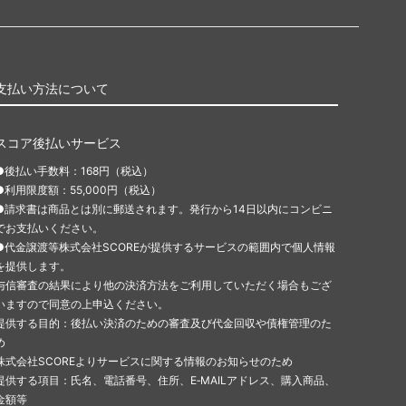
支払い方法について
スコア後払いサービス
●後払い手数料：168円（税込）
●利用限度額：55,000円（税込）
●請求書は商品とは別に郵送されます。発行から14日以内にコンビニ
でお支払いください。
●代金譲渡等株式会社SCOREが提供するサービスの範囲内で個人情報
を提供します。
与信審査の結果により他の決済方法をご利用していただく場合もござ
いますので同意の上申込ください。
提供する目的：後払い決済のための審査及び代金回収や債権管理のた
め
株式会社SCOREよりサービスに関する情報のお知らせのため
提供する項目：氏名、電話番号、住所、E‐MAILアドレス、購入商品、
金額等