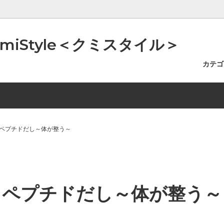
iStyle＜クミスタイル＞
カテ
イルSTYLE（美容オイルなど）
0
のツボ
入浴スタイルSTYLE（バスソ
~5000
アッという間にご自宅で温泉浴
すSTYLE（精油・キャンドル・
費高騰に伴う一部商品の価格改正
容器STYLE（小分け容器・ス
お知らせ
ど）
らせ
ど）
ペプチドだし～体が整う～
ペプチドだし～体が整う～