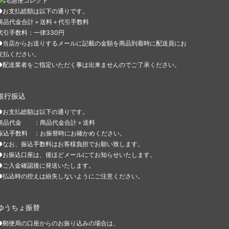
●お支払総額は以下の通りです。
商品代金合計＋送料＋代引手数料
代引手数料：一律330円
●当店からお送りするメールに記載の金額を商品到着時に配送員にお
支払ください。
●配送業者をご指定いただく事は出来ませんのでご了承ください。
銀行振込
●お支払総額は以下の通りです。
商品代金 ：商品代金合計＋送料
振込手数料 ：お振替時にお確かめください。
●なお、振込手数料はお客様負担でお願い致します。
●お振込口座は、後ほどメールにてお知らせいたします。
●ご入金確認後に発送いたします。
●払込時の控えは紛失しないようにご注意ください。
ゆうちょ振替
●郵便局の口座からのお振り込みの場合は、