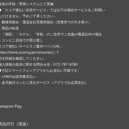
提供の手段：専用システムにて実施
●「スコア後払い決済サービス」では以下の場合サービスをご利用い
ただけません。予めご了承ください。
・郵便局留め・運送会社営業所留め（営業所での引き取り）
・商品の転送
・「病院」「ホテル」「学校」のご住所でご名義が職員以外の場合
・コンビニ店頭での受け渡し
スコア後払いサービスご案内ページURL：
https://www.scoring.jp/consumer/にて
必ず詳細を確認してください。
個人情報の提供に関する問合せ先：072-787-8780
●下記スマートフォンアプリからお支払い可能です。
・LINEPay請求書支払い
・楽天銀行コンビニ支払サービス（アプリで払込票支払）
Amazon Pay
商品代引（現金）