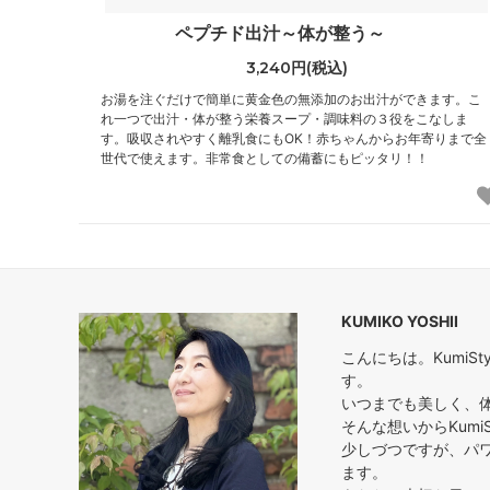
ペプチド出汁～体が整う～
3,240円(税込)
お湯を注ぐだけで簡単に黄金色の無添加のお出汁ができます。こ
れ一つで出汁・体が整う栄養スープ・調味料の３役をこなしま
す。吸収されやすく離乳食にもOK！赤ちゃんからお年寄りまで全
世代で使えます。非常食としての備蓄にもピッタリ！！
KUMIKO YOSHII
こんにちは。Kumi
す。
いつまでも美しく、
そんな想いからKumi
少しづつですが、パ
ます。