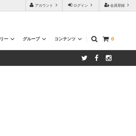
アカウント
ログイン
会員登録
ゴリー
グループ
コンテンツ
0
ルトなど）
贈るSTYLE（ギフト商品）
~7000
クミスタイル消臭物語shoes
プレーな
Style様専用カート ナチュル
Plus100ml