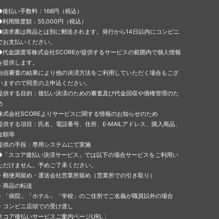
●後払い手数料：168円（税込）
●利用限度額：55,000円（税込）
●請求書は商品とは別に郵送されます。発行から14日以内にコンビニ
でお支払いください。
●代金譲渡等株式会社SCOREが提供するサービスの範囲内で個人情報
を提供します。
与信審査の結果により他の決済方法をご利用していただく場合もござ
いますので同意の上申込ください。
提供する目的：後払い決済のための審査及び代金回収や債権管理のた
め
株式会社SCOREよりサービスに関する情報のお知らせのため
提供する項目：氏名、電話番号、住所、E‐MAILアドレス、購入商品、
金額等
提供の手段：専用システムにて実施
●「スコア後払い決済サービス」では以下の場合サービスをご利用い
ただけません。予めご了承ください。
・郵便局留め・運送会社営業所留め（営業所での引き取り）
・商品の転送
・「病院」「ホテル」「学校」のご住所でご名義が職員以外の場合
・コンビニ店頭での受け渡し
スコア後払いサービスご案内ページURL：