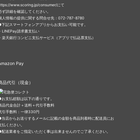
https://www.scoring.jp/consumer/にて
必ず詳細を確認してください。
個人情報の提供に関する問合せ先：072-787-8780
●下記スマートフォンアプリからお支払い可能です。
・LINEPay請求書支払い
・楽天銀行コンビニ支払サービス（アプリで払込票支払）
Amazon Pay
商品代引（現金）
●お支払総額は以下の通りです。
商品代金合計＋送料＋代引手数料
代引手数料：一律330円
●当店からお送りするメールに記載の金額を商品到着時に配送員にお
支払ください。
●配送業者をご指定いただく事は出来ませんのでご了承ください。