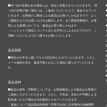
■同一品の在庫がある場合には、良品と交換させていただきます。 同
一品の在庫が無い場合には、ご返品いただいた上で、返金させていた
だきます。お客様のご都合による返品はお受けしかねますので、よく
ご確認の上でのお買い上げをお勧めします。また商品到着後の、お客
き
様による損壊においても、返品はお受け致しかねます。
・ハンドメイド商品について１点１点手作りによるものですので、ご
理解いただいた上でのご購入をお願いいたします。
返品期限
■商品がお手元に届いてから3日以内とさせていただきます。ただし、
メール連絡を頂き、返品可能とみなした場合に限らせていただきま
す。
返品送料
■返品の送料・手数料については、お客様都合による返品はお客様の
ご負担とさせていただきます。ただし、不良品、当社の不手際による
配送違いなどの場合は当社負担とさせていただきます。。
・返金について返品商品到着後７営業日以内に日本国内の金融期間