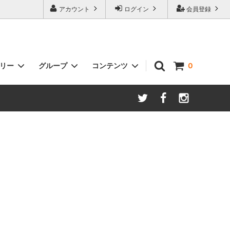
アカウント
ログイン
会員登録
ゴリー
グループ
コンテンツ
0
ルトなど）
贈るSTYLE（ギフト商品）
~7000
クミスタイル消臭物語shoes
プレーな
Style様専用カート ナチュル
Plus100ml