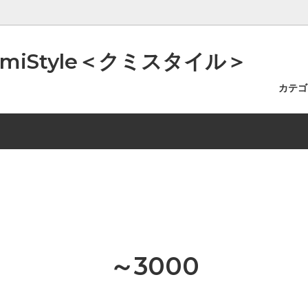
iStyle＜クミスタイル＞
カテ
イルSTYLE（美容オイルなど）
0
のツボ
入浴スタイルSTYLE（バスソ
~5000
アッという間にご自宅で温泉浴
すSTYLE（精油・キャンドル・
費高騰に伴う一部商品の価格改正
容器STYLE（小分け容器・ス
お知らせ
ど）
らせ
ど）
～3000