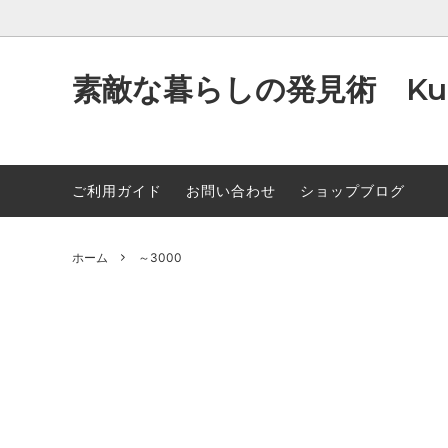
素敵な暮らしの発見術 Kum
ご利用ガイド
お問い合わせ
ショップブログ
洗うSTYLE (洗顔石鹸）
～1000
製法のお話
潤すスタ
～300
オイル
除菌・消臭STYLE（除菌・消臭スプレ
~9000
クレジット決済について
癒す・食
10000
原材料
ー）
雑貨な
のお知
ホーム
～3000